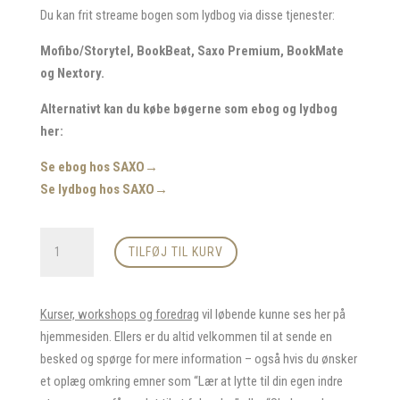
Du kan frit streame bogen som lydbog via disse tjenester:
Mofibo/Storytel, BookBeat, Saxo Premium, BookMate
og Nextory.
Alternativt kan du købe bøgerne som ebog og lydbog
her:
Se ebog hos SAXO→
Se lydbog hos SAXO→
Åbn
TILFØJ TIL KURV
døren
til
dig
Kurser, workshops og foredrag
vil løbende kunne ses her på
selv
hjemmesiden. Ellers er du altid velkommen til at sende en
-
besked og spørge for mere information – også hvis du ønsker
Bog
et oplæg omkring emner som “Lær at lytte til din egen indre
af