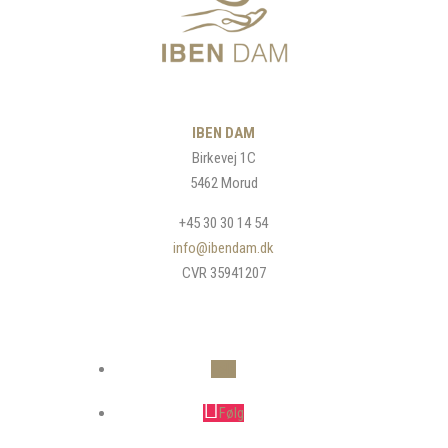
IBEN DAM
Birkevej 1C
5462 Morud
+45 30 30 14 54
info@ibendam.dk
CVR 35941207
Følg
Følg