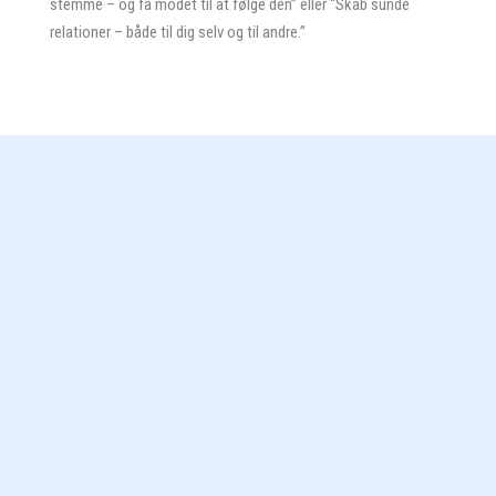
stemme – og få modet til at følge den” eller “Skab sunde
Iben
relationer – både til dig selv og til andre.”
Dam
antal