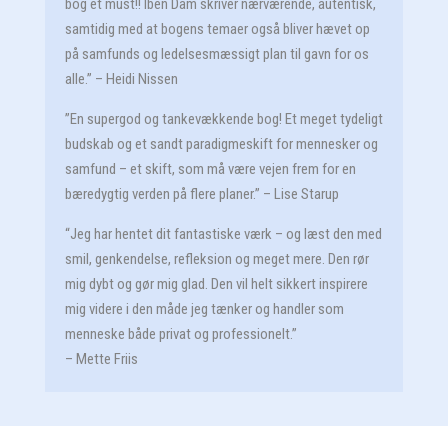
bog et must!! Iben Dam skriver nærværende, autentisk,
samtidig med at bogens temaer også bliver hævet op
på samfunds og ledelsesmæssigt plan til gavn for os
alle.” – Heidi Nissen
”En supergod og tankevækkende bog! Et meget tydeligt
budskab og et sandt paradigmeskift for mennesker og
samfund – et skift, som må være vejen frem for en
bæredygtig verden på flere planer.” – Lise Starup
“Jeg har hentet dit fantastiske værk – og læst den med
smil, genkendelse, refleksion
og meget mere. Den rør
mig dybt og gør mig glad. Den vil helt sikkert inspirere
mig videre i den måde jeg tænker og handler som
menneske både privat og professionelt.”
– Mette Friis